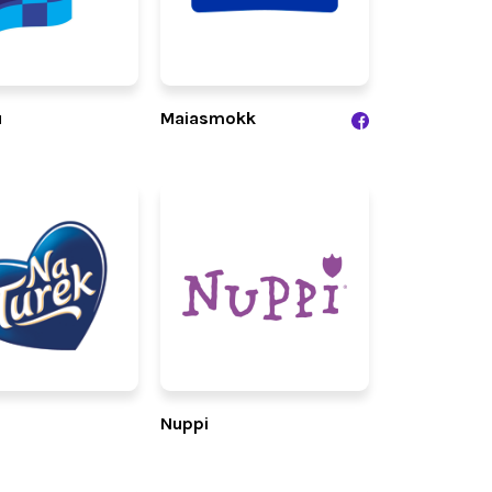
u
Maiasmokk
Nuppi