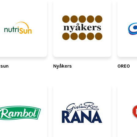
isun
Nyåkers
OREO