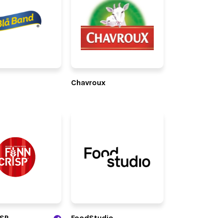
d
Chavroux
ISP
FoodStudio