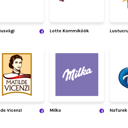
usvägi
Lotte Kommiköök
Lustucr
lde Vicenzi
Milka
NaTurek