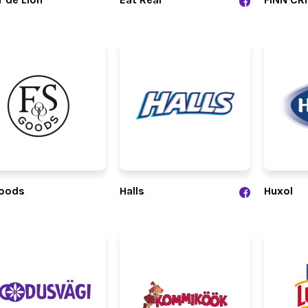
oods
Halls
Huxol