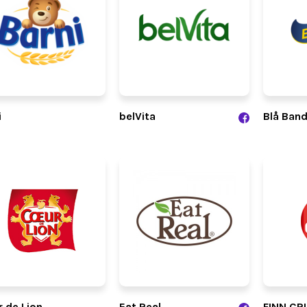
i
belVita
Blå Ban
 de Lion
Eat Real
FINN CR