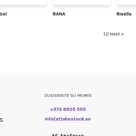
bol
RANA
Risella
1
2
Next »
SUSISIEKITE SU MUMIS
+372 6505 555
s
info(at)abestock.ee
AS AbeStock