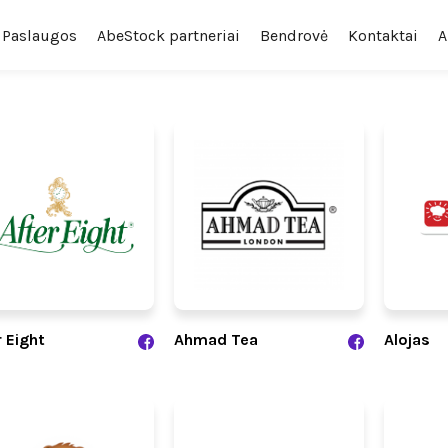
Paslaugos
AbeStock partneriai
Bendrovė
Kontaktai
A
r Eight
Ahmad Tea
Alojas