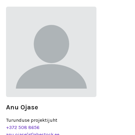
Anu Ojase
Turunduse projektijuht
+372 508 8656
anu.ojase(at)abestock.ee