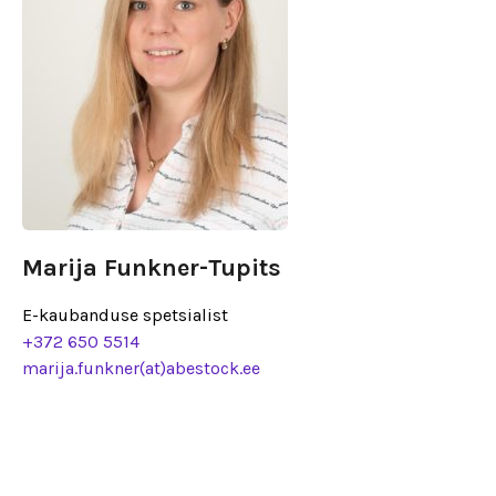
Marija Funkner-Tupits
E-kaubanduse spetsialist
+372 650 5514
marija.funkner(at)abestock.ee