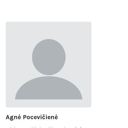
Agnė Pocevičienė