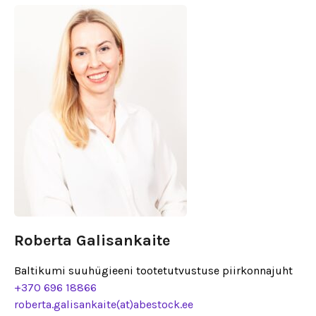
Roberta Galisankaite
Baltikumi suuhügieeni tootetutvustuse piirkonnajuht
+370 696 18866
roberta.galisankaite(at)abestock.ee