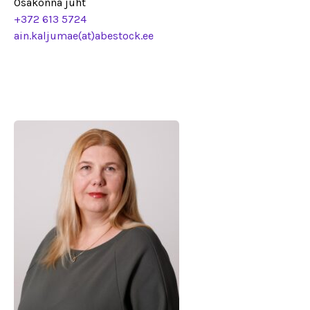
Osakonna juht
+372 613 5724
ain.kaljumae(at)abestock.ee