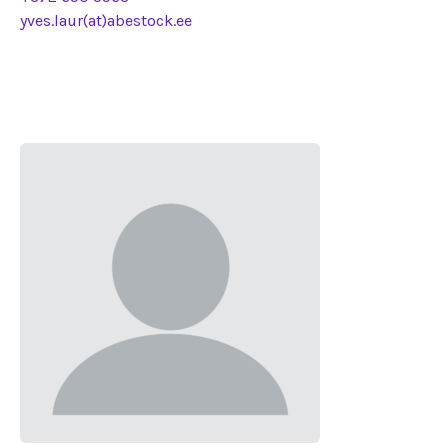
yves.laur(at)abestock.ee