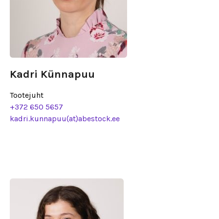
Kadri Künnapuu
Tootejuht
+372 650 5657
kadri.kunnapuu(at)abestock.ee