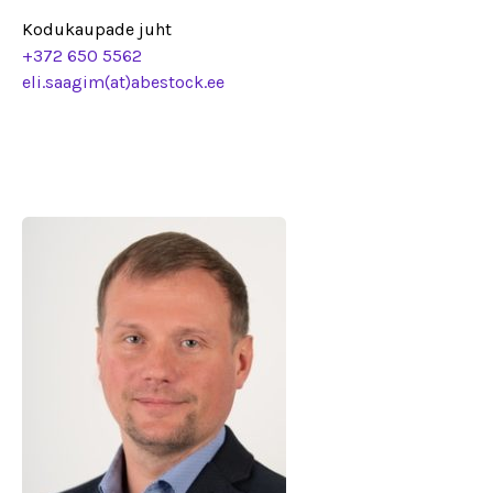
Kodukaupade juht
+372 650 5562
eli.saagim(at)abestock.ee