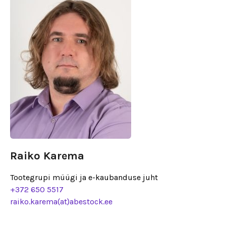
Raiko Karema
Tootegrupi müügi ja e-kaubanduse juht
+372 650 5517
raiko.karema(at)abestock.ee