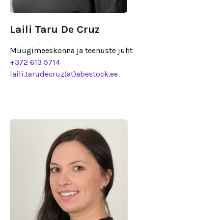
Laili Taru De Cruz
Müügimeeskonna ja teenuste juht
+372 613 5714
laili.tarudecruz(at)abestock.ee