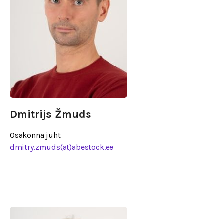
Dmitrijs Žmuds
Osakonna juht
dmitry.zmuds(at)abestock.ee