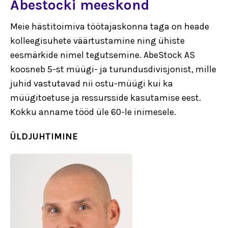
Abestocki meeskond
Meie hästitoimiva töötajaskonna taga on heade
kolleegisuhete väärtustamine ning ühiste
eesmärkide nimel tegutsemine. AbeStock AS
koosneb 5-st müügi- ja turundusdivisjonist, mille
juhid vastutavad nii ostu-müügi kui ka
müügitoetuse ja ressursside kasutamise eest.
Kokku anname tööd üle 60-le inimesele.
ÜLDJUHTIMINE