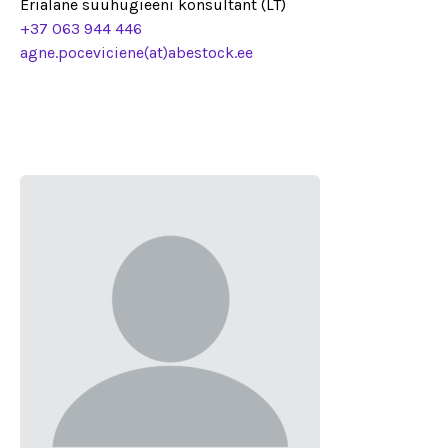
Erialane suuhügieeni konsultant (LT)
+37 063 944 446
agne.poceviciene(at)abestock.ee