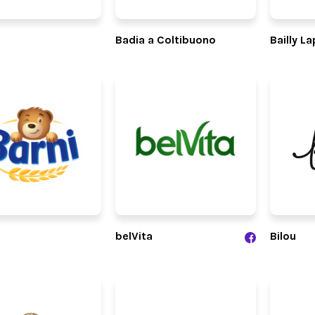
Badia a Coltibuono
Bailly La
belVita
Bilou