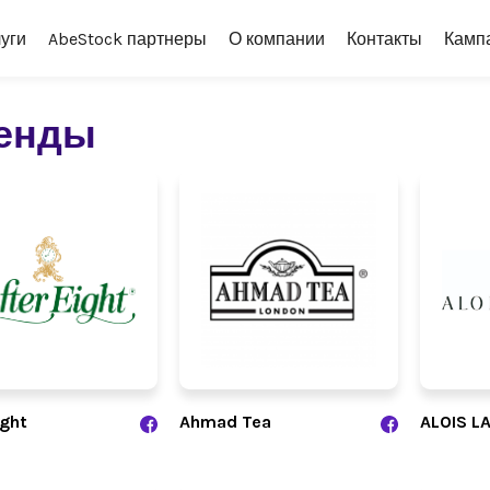
уги
AbeStock партнеры
О компании
Контакты
Камп
енды
ight
Ahmad Tea
ALOIS L