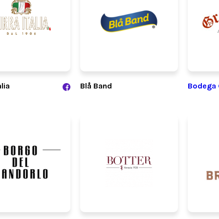
alia
Blå Band
Bodega 